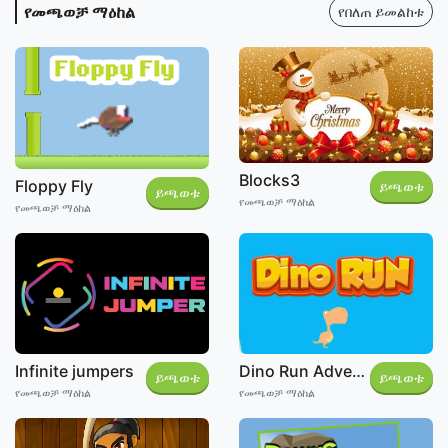
የመጫወቻ ማዕከል
የበለጠ ይመልከቱ
Blocks3
Floppy Fly
ይጫወቱ
ይጫወቱ
የመጫወቻ ማዕከል
የመጫወቻ ማዕከል
Infinite jumpers
Dino Run Adventure
ይጫወቱ
ይጫወቱ
የመጫወቻ ማዕከል
የመጫወቻ ማዕከል