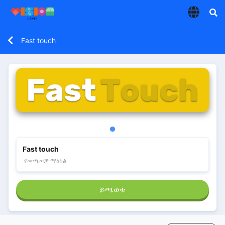
Fast touch
Fast touch
የመጫወቻ ማዕከል
ይጫወቱ