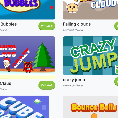
 Bubbles
Falling clouds
ይጫወቱ
ማዕከል
የመጫወቻ ማዕከል
crazy jump
 Claus
ይጫወቱ
የመጫወቻ ማዕከል
ማዕከል