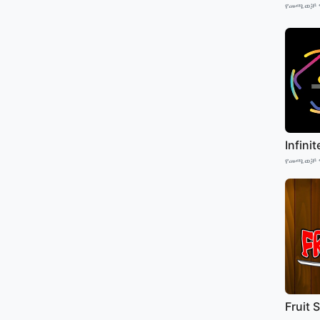
የመጫወቻ 
Infini
የመጫወቻ 
Fruit 