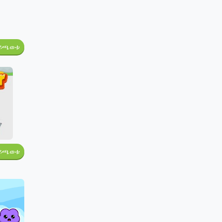
ይጫወቱ
ይጫወቱ