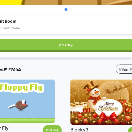
uit Boom
መጫወቻ ማዕከል
ይጫወቱ
ወቻ ማዕከል
የበለጠ 
 Fly
Blocks3
ይጫወቱ