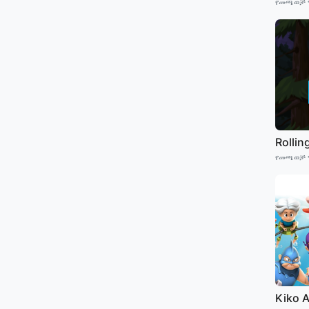
የመጫወቻ 
Rollin
የመጫወቻ 
Kiko 