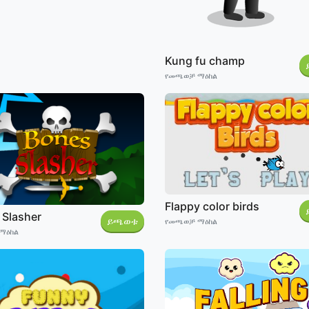
Kung fu champ
የመጫወቻ ማዕከል
Flappy color birds
 Slasher
ይጫወቱ
የመጫወቻ ማዕከል
ማዕከል