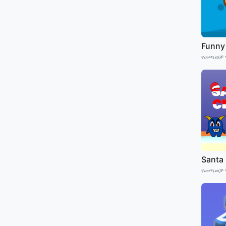
Funny
የመጫወቻ 
Santa
የመጫወቻ 