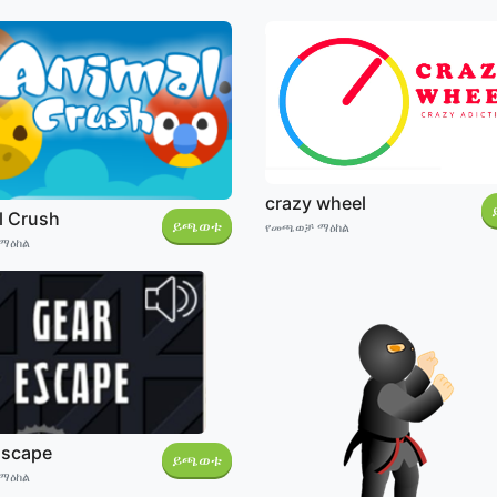
crazy wheel
l Crush
ይጫወቱ
የመጫወቻ ማዕከል
ማዕከል
Escape
ይጫወቱ
ማዕከል