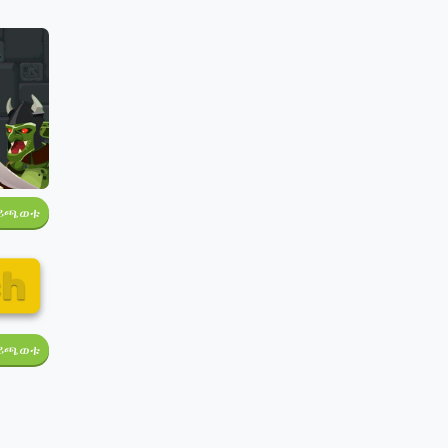
ይጫወቱ
ይጫወቱ