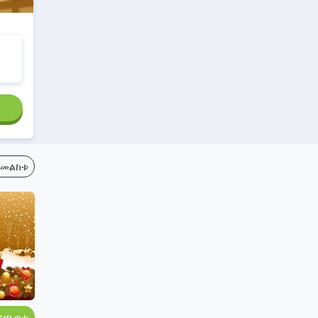
ይመልከቱ
ይጫወቱ