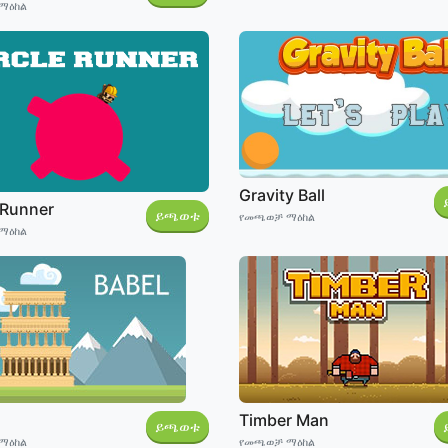
ማዕከል
Gravity Ball
 Runner
ይጫወቱ
የመጫወቻ ማዕከል
ማዕከል
Timber Man
ይጫወቱ
ማዕከል
የመጫወቻ ማዕከል