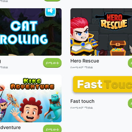
ማዕከል
g
Hero Rescue
ይጫወቱ
ማዕከል
የመጫወቻ ማዕከል
Fast touch
የመጫወቻ ማዕከል
Adventure
ይጫወቱ