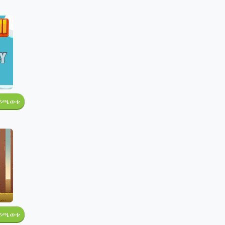
ይጫወቱ
ይጫወቱ