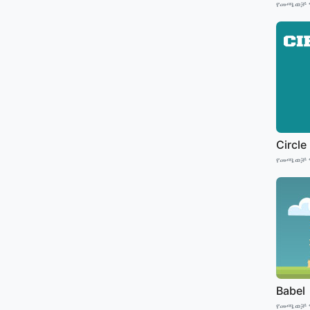
የመጫወቻ 
Circle
የመጫወቻ 
Babel
የመጫወቻ 