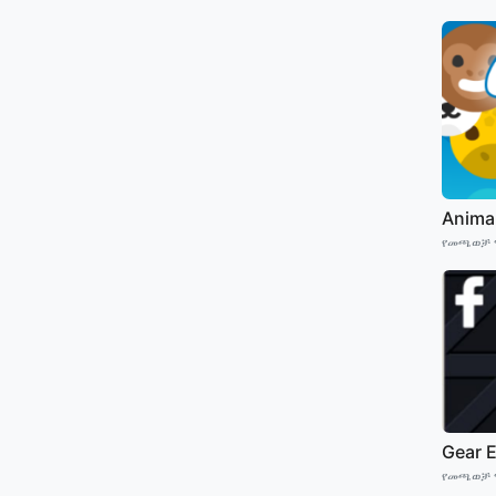
Anima
የመጫወቻ 
Gear 
የመጫወቻ 