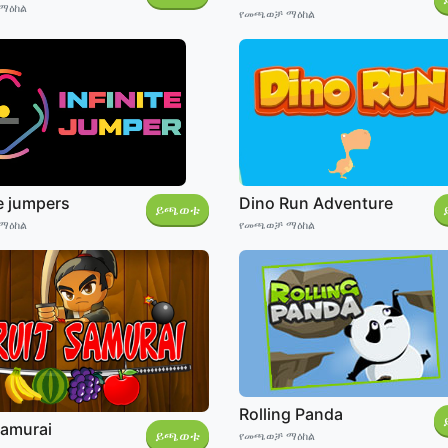
ማዕከል
የመጫወቻ ማዕከል
te jumpers
Dino Run Adventure
ይጫወቱ
ማዕከል
የመጫወቻ ማዕከል
Rolling Panda
Samurai
ይጫወቱ
የመጫወቻ ማዕከል