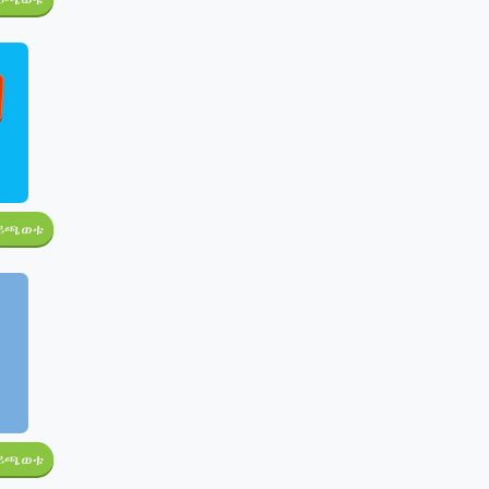
ይጫወቱ
ይጫወቱ