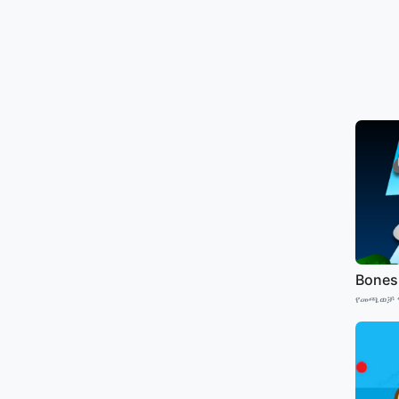
Bones
የመጫወቻ 