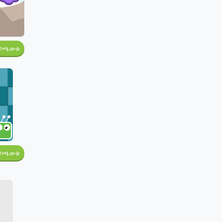
ይጫወቱ
ይጫወቱ