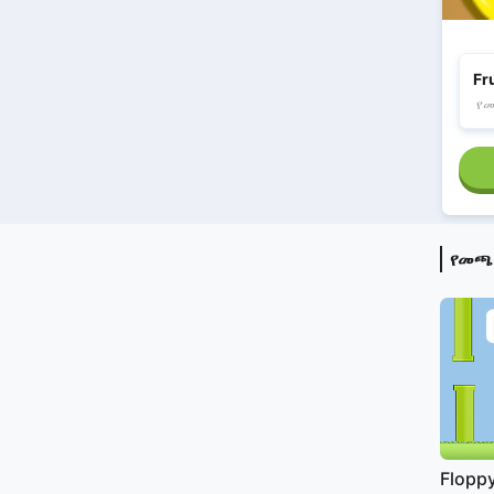
Fr
የ
የመጫ
Floppy