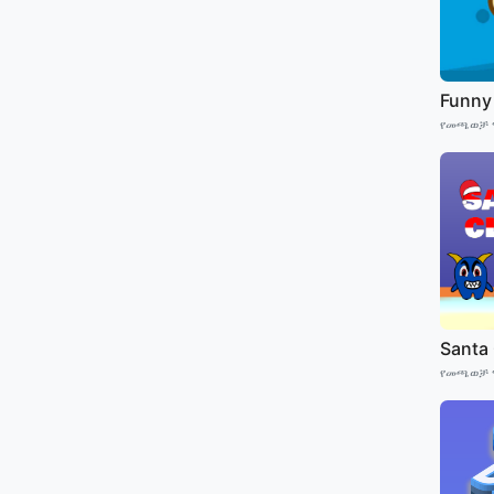
Funny
የመጫወቻ 
Santa
የመጫወቻ 