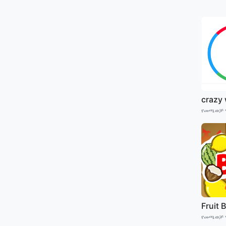
crazy
የመጫወቻ 
Fruit
የመጫወቻ 