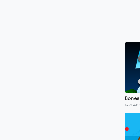
Bones
የመጫወቻ 