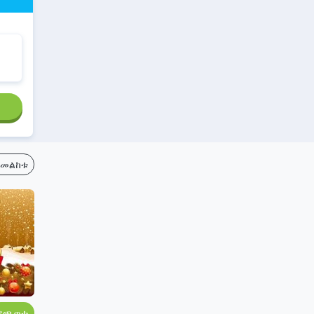
ይመልከቱ
ይጫወቱ