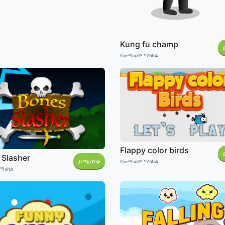
Kung fu champ
የመጫወቻ ማዕከል
Flappy color birds
 Slasher
ይጫወቱ
የመጫወቻ ማዕከል
ማዕከል