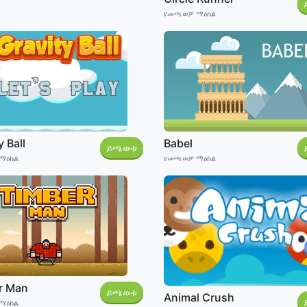
የመጫወቻ ማዕከል
y Ball
Babel
ይጫወቱ
ማዕከል
የመጫወቻ ማዕከል
r Man
ይጫወቱ
Animal Crush
ማዕከል