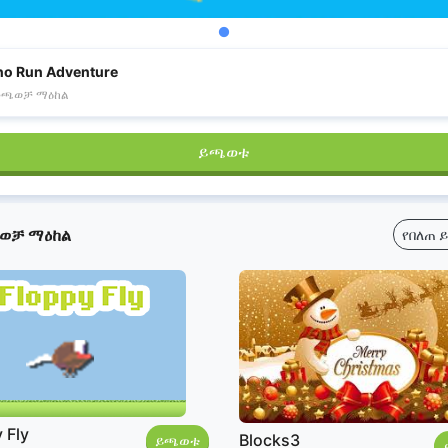
no Run Adventure
መጫወቻ ማዕከል
ይጫወቱ
ወቻ ማዕከል
የበለጠ 
 Fly
Blocks3
ይጫወቱ