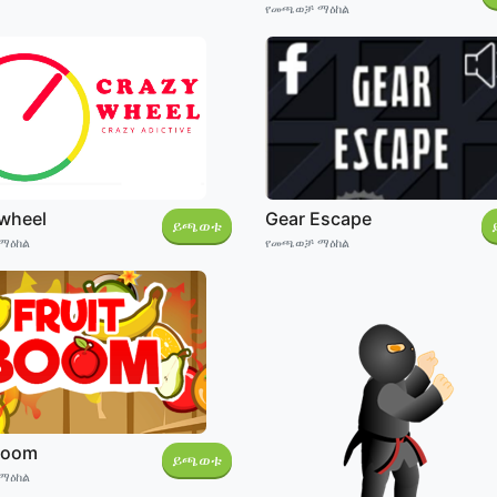
የመጫወቻ ማዕከል
 wheel
Gear Escape
ይጫወቱ
ማዕከል
የመጫወቻ ማዕከል
 Boom
ይጫወቱ
ማዕከል