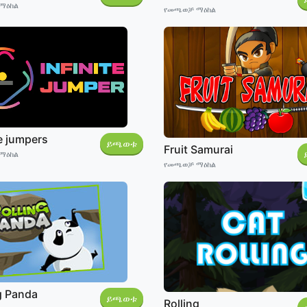
ማዕከል
የመጫወቻ ማዕከል
te jumpers
ይጫወቱ
Fruit Samurai
ማዕከል
የመጫወቻ ማዕከል
g Panda
ይጫወቱ
Rolling