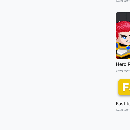
የመጫወቻ 
Hero 
የመጫወቻ 
Fast 
የመጫወቻ 