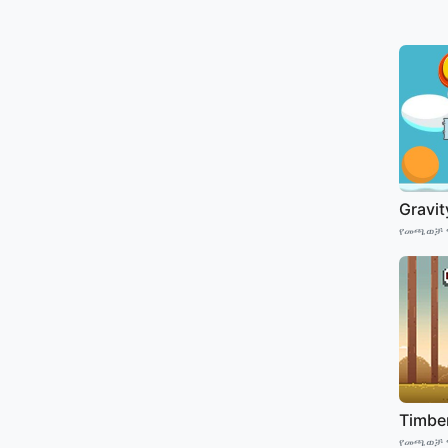
Gravit
የመጫወቻ 
Timbe
የመጫወቻ 