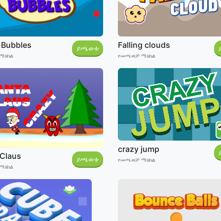
 Bubbles
Falling clouds
ይጫወቱ
ማዕከል
የመጫወቻ ማዕከል
crazy jump
 Claus
ይጫወቱ
የመጫወቻ ማዕከል
ማዕከል