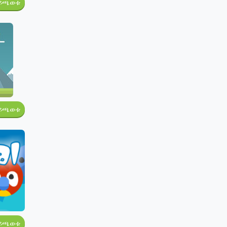
ይጫወቱ
ይጫወቱ
ይጫወቱ