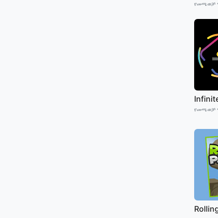
የመጫወቻ 
Infini
የመጫወቻ 
Rollin