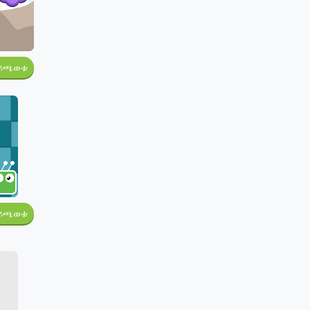
ይጫወቱ
ይጫወቱ