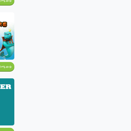
ይጫወቱ
ይጫወቱ