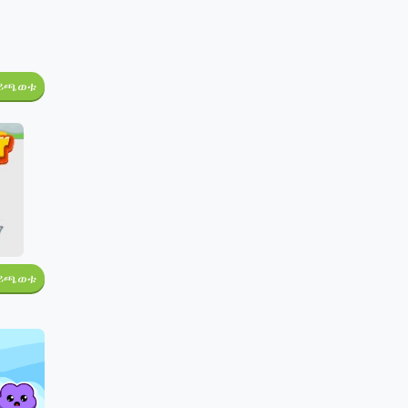
ይጫወቱ
ይጫወቱ