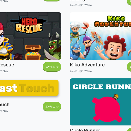
ማዕከል
የመጫወቻ ማዕከል
Rescue
Kiko Adventure
ይጫወቱ
ማዕከል
የመጫወቻ ማዕከል
touch
ይጫወቱ
ማዕከል
Circle Runner