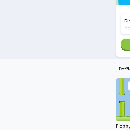
Di
የ
የመጫ
Floppy