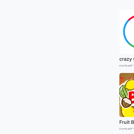
crazy
የመጫወቻ 
Fruit
የመጫወቻ 