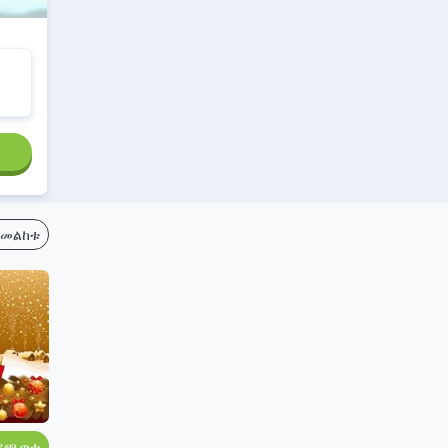
ይመልከቱ
ይጫወቱ