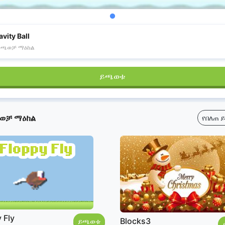
avity Ball
መጫወቻ ማዕከል
ይጫወቱ
ወቻ ማዕከል
የበለጠ 
 Fly
Blocks3
ይጫወቱ