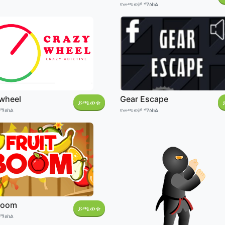
የመጫወቻ ማዕከል
 wheel
Gear Escape
ይጫወቱ
ማዕከል
የመጫወቻ ማዕከል
 Boom
ይጫወቱ
ማዕከል