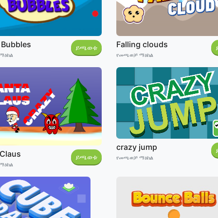
 Bubbles
Falling clouds
ይጫወቱ
ማዕከል
የመጫወቻ ማዕከል
crazy jump
 Claus
ይጫወቱ
የመጫወቻ ማዕከል
ማዕከል