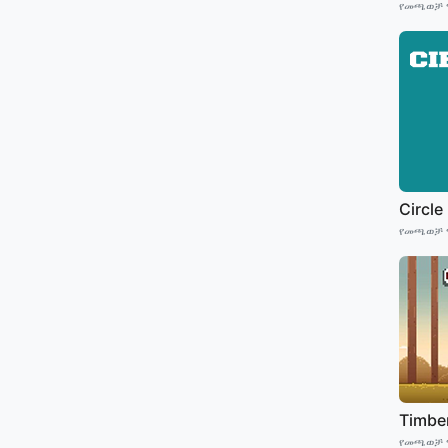
የመጫወቻ 
Circle
የመጫወቻ 
Timbe
የመጫወቻ 