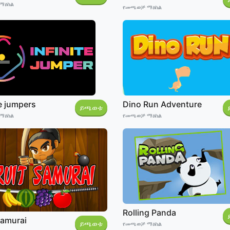
ማዕከል
የመጫወቻ ማዕከል
te jumpers
Dino Run Adventure
ይጫወቱ
ማዕከል
የመጫወቻ ማዕከል
Rolling Panda
Samurai
ይጫወቱ
የመጫወቻ ማዕከል