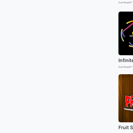
የመጫወቻ 
Infini
የመጫወቻ 
Fruit 