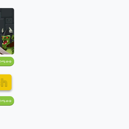
ይጫወቱ
ይጫወቱ