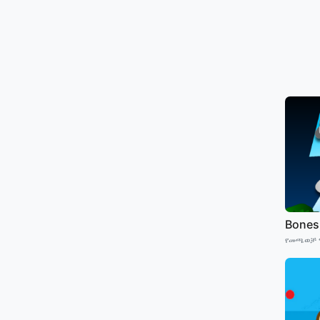
Bones
የመጫወቻ 