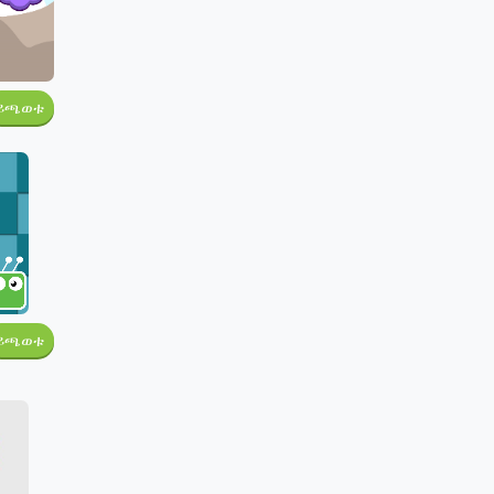
ይጫወቱ
ይጫወቱ