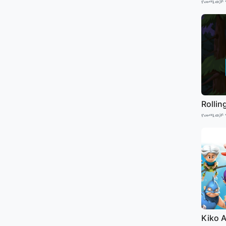
የመጫወቻ 
Rollin
የመጫወቻ 
Kiko 