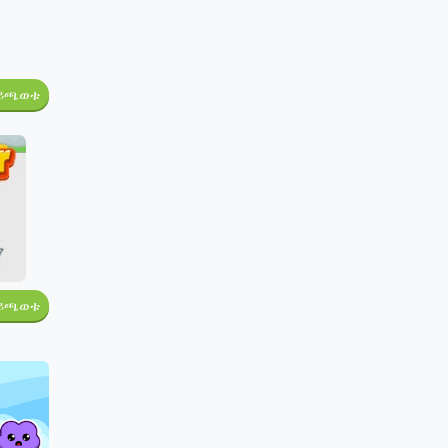
ይጫወቱ
ይጫወቱ