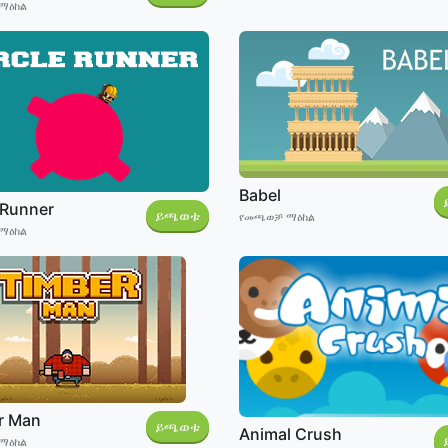
ማዕከል
Babel
 Runner
ይጫወቱ
የመጫወቻ ማዕከል
ማዕከል
r Man
ይጫወቱ
Animal Crush
ማዕከል