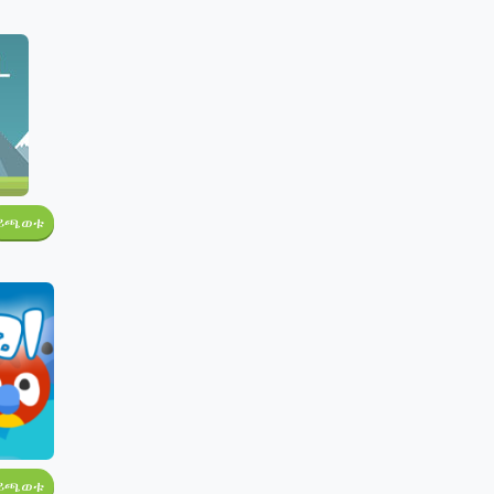
ይጫወቱ
ይጫወቱ