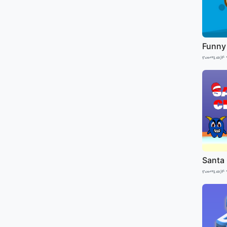
Funny
የመጫወቻ 
Santa
የመጫወቻ 