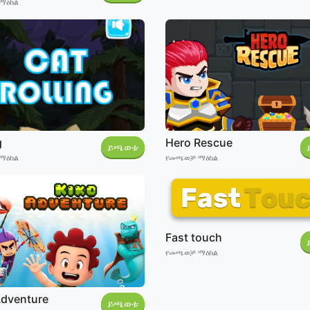
ማዕከል
g
Hero Rescue
ይጫወቱ
ማዕከል
የመጫወቻ ማዕከል
Fast touch
የመጫወቻ ማዕከል
Adventure
ይጫወቱ