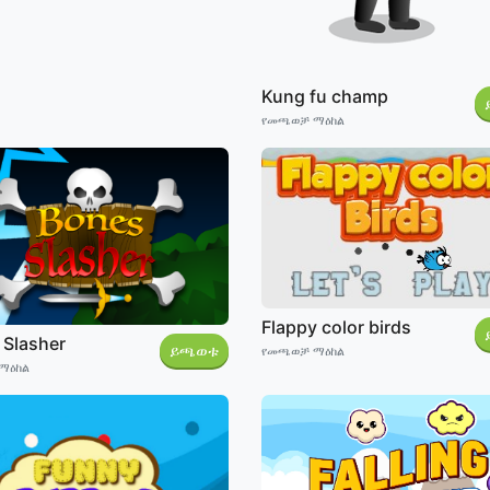
Kung fu champ
የመጫወቻ ማዕከል
Flappy color birds
 Slasher
ይጫወቱ
የመጫወቻ ማዕከል
ማዕከል