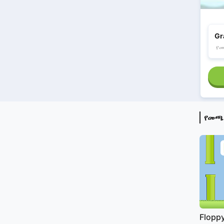
Gr
የ
የመጫ
Floppy