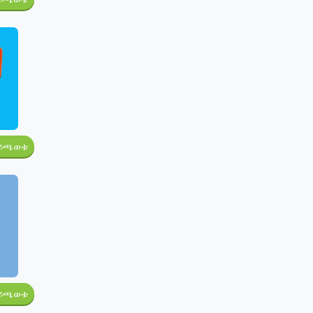
ይጫወቱ
ይጫወቱ