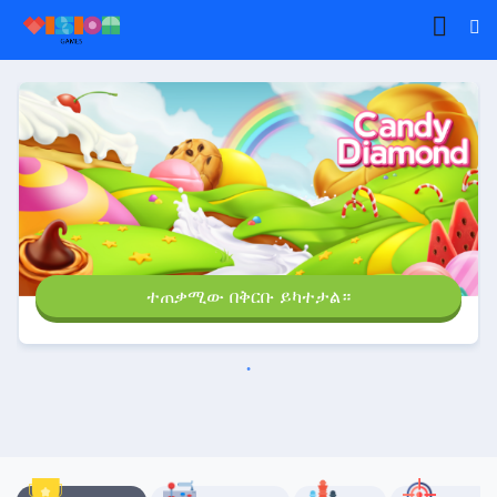
ተጠቃሚው በቅርቡ ይካተታል።