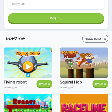
ከፍተኛ ገበታ
ይጫወቱ
ከፍተኛ ገበታ
የበለጠ ይመልከቱ
Flying robot
Squirel Hop
ይጫወቱ
ይጫወቱ
ከፍተኛ ገበታ
ከፍተኛ ገበታ