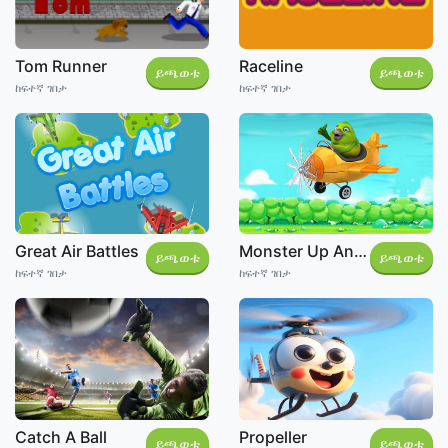
Tom Runner
Raceline
ይጫወቱ
ይጫወቱ
ከፍተኛ ገበታ
ከፍተኛ ገበታ
Monster Up And Down
Great Air Battles
ይጫወቱ
ይጫወቱ
ከፍተኛ ገበታ
ከፍተኛ ገበታ
Propeller
Catch A Ball
ይጫወቱ
ይጫወቱ