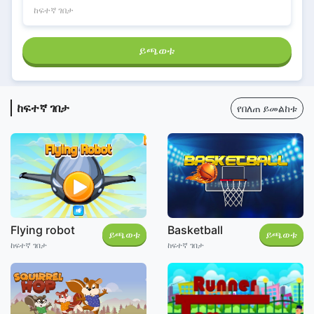
ከፍተኛ ገበታ
ይጫወቱ
ከፍተኛ ገበታ
የበለጠ ይመልከቱ
Flying robot
Basketball
ይጫወቱ
ይጫወቱ
ከፍተኛ ገበታ
ከፍተኛ ገበታ